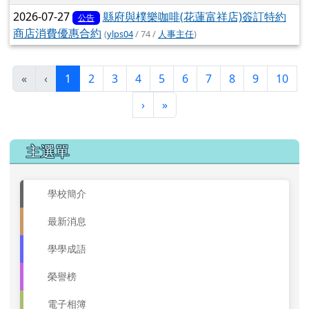
2026-07-27
縣府與樸樂咖啡(花蓮富祥店)簽訂特約
公告
商店消費優惠合約
(
ylps04
/ 74 /
人事主任
)
(目前頁次)
«
‹
1
2
3
4
5
6
7
8
9
10
下一頁
最後頁
›
»
左邊區域內容
主選單
學校簡介
最新消息
學學成語
榮譽榜
電子相簿