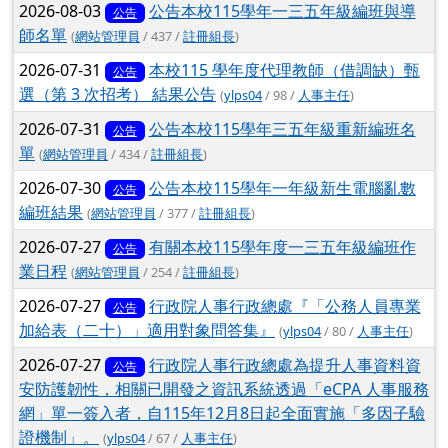
2026-08-03
公告本校115學年一三五年級編班與導
公告
師名單
(
網站管理員
/ 437 /
註冊組長
)
2026-07-31
本校115 學年度代理教師（借調缺）甄
公告
選（第 3 次招考） 結果公告
(
ylps04
/ 98 /
人事主任
)
2026-07-31
公告本校115學年三五年級重新編班名
公告
單
(
網站管理員
/ 434 /
註冊組長
)
2026-07-30
公告本校115學年一年級新生電腦亂數
公告
編班結果
(
網站管理員
/ 377 /
註冊組長
)
2026-07-27
有關本校115學年度一三五年級編班作
公告
業日程
(
網站管理員
/ 254 /
註冊組長
)
2026-07-27
行政院人事行政總處『「公務人員專業
公告
加給表（二十）」適用對象問答集』
(
ylps04
/ 80 /
人事主任
)
2026-07-27
行政院人事行政總處為提升人事資料資
公告
安防護韌性，相關已開發之資訊系統透過「eCPA 人事服務
網」單一簽入者，自115年12月8日起全面實施「多因子驗
證機制」。
(
ylps04
/ 67 /
人事主任
)