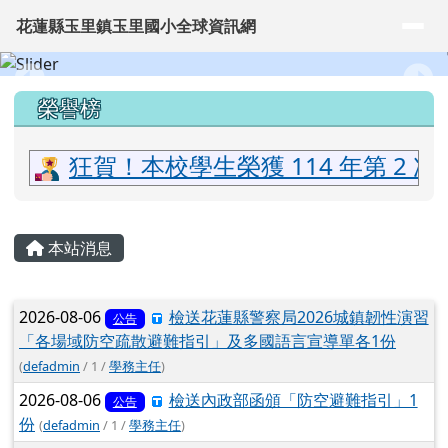
花蓮縣玉里鎮玉里國小全球資訊網
導覽列
跳至主內容區
花蓮縣玉里鎮玉里國小全球資訊網
頁尾區域
上中區域內容
榮譽榜
狂賀！本校學生榮獲 114 年第 2
主內容區域
本站消息
文章列表
2026-08-06
檢送花蓮縣警察局2026城鎮韌性演習
公告
「各場域防空疏散避難指引」及多國語言宣導單各1份
(
defadmin
/ 1 /
學務主任
)
2026-08-06
檢送內政部函頒「防空避難指引」1
公告
份
(
defadmin
/ 1 /
學務主任
)