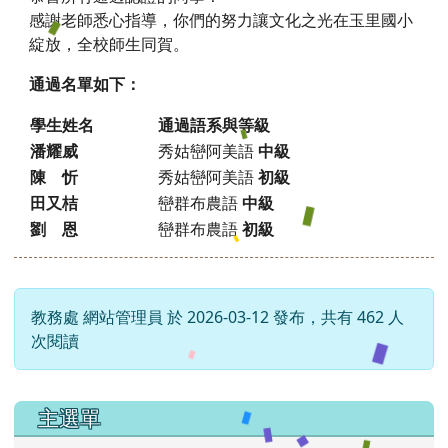
感謝老師悉心指導，你們的努力讓文化之光在玉里國小
綻放，全校師生同賀。
通過名單如下：
學生姓名
通過語系與等級
潘耀威
秀姑巒阿美語
中級
陳 忻
秀姑巒阿美語
初級
田又桔
巒群布農語
中級
劉 恩
巒群布農語
初級
教務處 網站管理員 於 2026-03-12 發布，共有 462 人
次閱讀
左邊區域內容
主選單