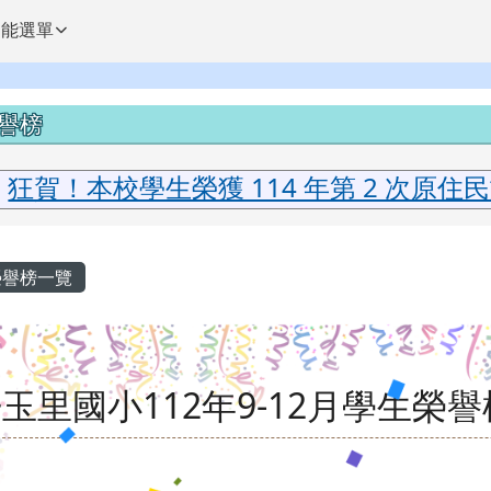
球資訊網
功能選單
中區域內容
譽榜
狂賀！本校學生榮獲 114 年第 2 次原
內容區域
譽榜一覽
~玉里國小112年9-12月學生榮譽