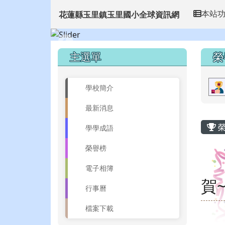
花蓮縣玉里鎮玉里國小全
導覽列
跳至主內容區
本站
花蓮縣玉里鎮玉里國小全球資訊網
頁尾區域
左邊區域內容
上
主選單
榮
學校簡介
最新消息
主
榮
學學成語
榮譽榜
電子相簿
賀
行事曆
檔案下載