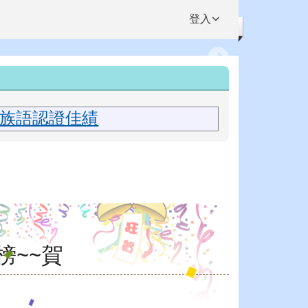
登入
住民族語認證佳績
榜~~賀