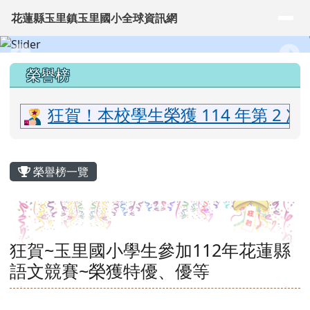
花蓮縣玉里鎮玉里國小全球資訊網
導覽列
跳至主內容區
花蓮縣玉里鎮玉里國小全球資訊網
頁尾區域
上中區域內容
榮譽榜
狂賀！本校學生榮獲 114 年第 2
主內容區域
榮譽榜一覽
狂賀~玉里國小學生參加112年花蓮縣
語文競賽~榮獲特優、優等